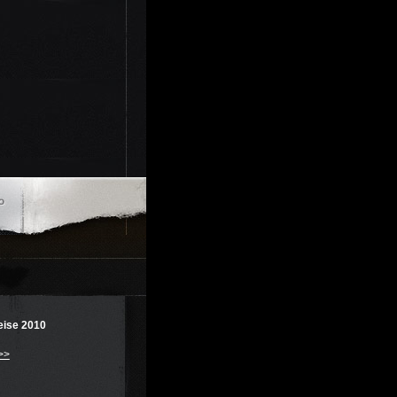
eise 2010
>>