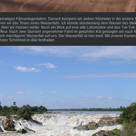
hemaligen Fähranlegestation. Danach trampeln wir sieben Kilometer in die andere 
ren wir das Tosen eines Wasserfalls. Ich könnte stundenlang dem Wasser des Me
. Aber wir müssen weiter. Noch ein Blick auf eine alte Lokomotive und das Tuk-Tuk-
feur. Nach zwei Stunden angenehmer Fahrt im gekühlten Kia gelangen wir nach
och mächtigerer Wasserfall auf uns. Der Wasserfall ist hier breit. Mit unserer Kamera
anzen Schönheit im Bild festhalten.