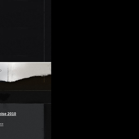
eise 2010
>>