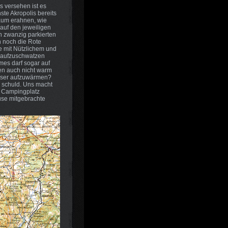
s versehen ist es
ste Akropolis bereits
kaum erahnen, wie
auf den jeweiligen
n zwanzig parkierten
h noch die Rote
he mit Nützlichem und
r aufzuschwatzen
mes darf sogar auf
en auch nicht warm
Wasser aufzuwärmen?
 schuld. Uns macht
em Campingplatz
use mitgebrachte