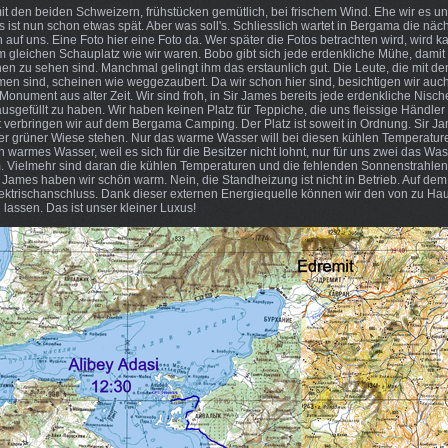
it den beiden Schweizern, frühstücken gemütlich, bei frischem Wind. Ehe wir es un
s ist nun schon etwas spät. Aber was soll's. Schliesslich wartet in Bergama die näch
 auf uns. Eine Foto hier eine Foto da. Wer später die Fotos betrachten wird, wird 
m gleichen Schauplatz wie wir waren. Bobo gibt sich jede erdenkliche Mühe, damit 
en zu sehen sind. Manchmal gelingt ihm das erstaunlich gut. Die Leute, die mit de
 sind, scheinen wie weggezaubert. Da wir schon hier sind, besichtigen wir auc
s Monument aus alter Zeit. Wir sind froh, in Sir James bereits jede erdenkliche Nisc
usgefüllt zu haben. Wir haben keinen Platz für Teppiche, die uns fleissige Händle
 verbringen wir auf dem Bergama Camping. Der Platz ist soweit in Ordnung. Sir Ja
er grüner Wiese stehen. Nur das warme Wasser will bei diesen kühlen Temperatur
in warmes Wasser, weil es sich für die Besitzer nicht lohnt, nur für uns zwei das 
 Vielmehr sind daran die kühlen Temperaturen und die fehlenden Sonnenstrahlen
ir James haben wir schön warm. Nein, die Standheizung ist nicht in Betrieb. Auf d
Elektrischanschluss. Dank dieser externen Energiequelle können wir den von zu Ha
 lassen. Das ist unser kleiner Luxus!