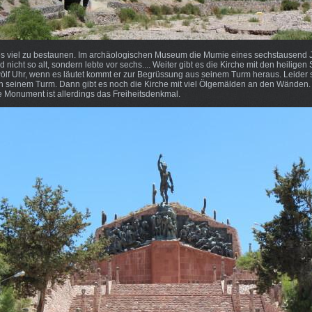
s viel zu bestaunen. Im archäologischen Museum die Mumie eines sechstausend J
d nicht so alt, sondern lebte vor sechs.... Weiter gibt es die Kirche mit den heilige
lf Uhr, wenn es läutet kommt er zur Begrüssung aus seinem Turm heraus. Leider si
t in seinem Turm. Dann gibt es noch die Kirche mit viel Ölgemälden an den Wänden.
e Monument ist allerdings das Freiheitsdenkmal.