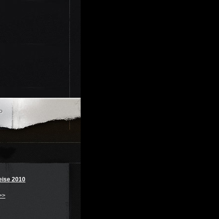
eise 2010
>>