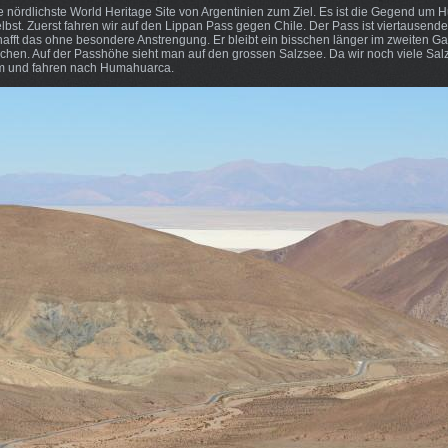
 nördlichste World Heritage Site von Argentinien zum Ziel. Es ist die Gegend um
bst. Zuerst fahren wir auf den Lippan Pass gegen Chile. Der Pass ist viertausend
hafft das ohne besondere Anstrengung. Er bleibt ein bisschen länger im zweiten Ga
ächen. Auf der Passhöhe sieht man auf den grossen Salzsee. Da wir noch viele Sa
m und fahren nach Humahuarca.