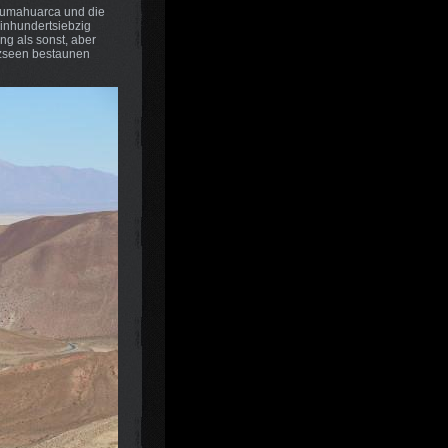
 Humahuarca und die
einhundertsiebzig
ng als sonst, aber
lzseen bestaunen